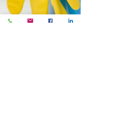
Forma Up: entreprise spécialisée dans les formations pour
les aide-ménagères travaillant en titres-services, pour les
aide-familiales et pour les aide-à-domicile ainsi que les
ateliers bien-être en entreprise pour tous les secteurs.
Nous organisons les formations partout en Wallonie et à
Bruxelles: Liège, Verviers, Huy, Marche-en-Famenne,
Libramont, Namur, Charleroi, Nivelles, Wavre, Bruxelles
Tel: 0491/63.23.81
info@formaup.be
Politique de confidentialité
Conditions générales de vente