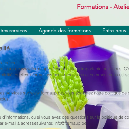
Formations - Ateli
tres-services
Agenda des formations
Entre nous
lité
ie privée
visiteurs de
www.formaup.be
est une tâche importante pour nous. C’
ntialité, quelles informations nous recueillons et comment nous utili
 les services sur
www.formaup.be
, vous acceptez notre politique de co
nclus.
 d’informations, ou si vous avez des questions sur la politique de con
ar e-mail à adressesuivante:
info@f
ormaup.be
.