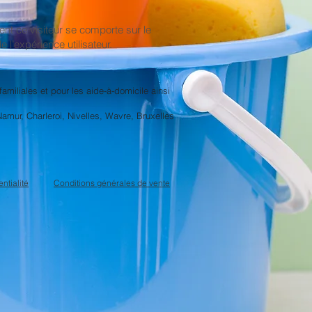
ent ce visiteur se comporte sur le
 l’expérience utilisateur.
amiliales et pour les aide-à-domicile ainsi
amur, Charleroi, Nivelles, Wavre, Bruxelles
ntialité
Conditions générales de vente