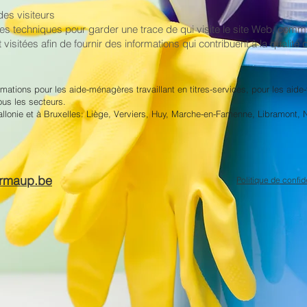
des visiteurs
ses techniques pour garder une trace de qui visite le site Web, comm
sitées afin de fournir des informations qui contribuent à la qualité de
ations pour les aide-ménagères travaillant en titres-services, pour les aide-f
ous les secteurs.
llonie et à Bruxelles: Liège, Verviers, Huy, Marche-en-Famenne, Libramont, N
ormaup.be
Politique de confide