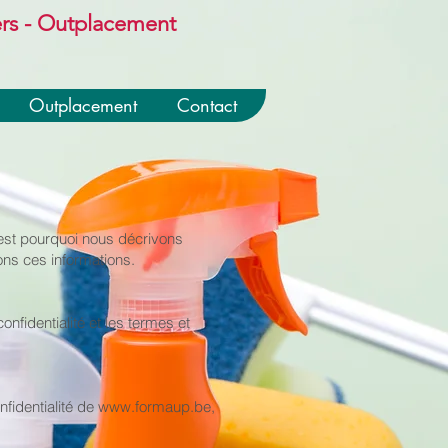
ers - Outplacement
Outplacement
Contact
est pourquoi nous décrivons
sons ces informations.
nfidentialité et les termes et
fidentialité de
www.formaup.be
,